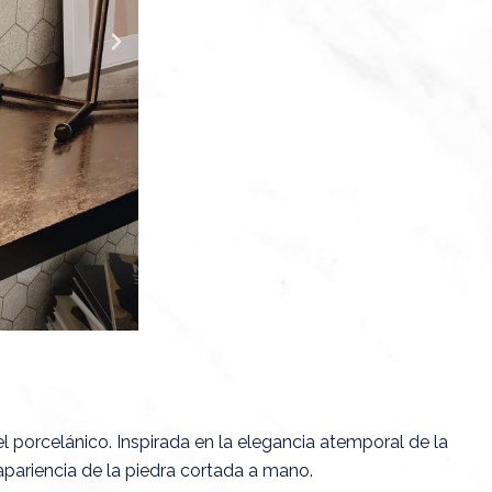
S
i
g
u
i
e
n
t
e
el porcelánico. Inspirada en la elegancia atemporal de la
 apariencia de la piedra cortada a mano.