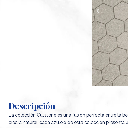
A
n
t
e
r
i
o
r
Descripción
La colección Cutstone es una fusión perfecta entre la bel
piedra natural, cada azulejo de esta colección presenta u