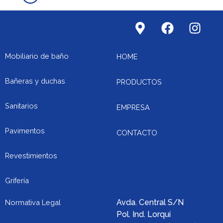
M
F
I
a
a
n
p
c
s
-
e
t
Mobiliario de baño
HOME
m
b
a
a
o
g
Bañeras y duchas
PRODUCTOS
r
o
r
k
k
a
Sanitarios
EMPRESA
e
m
r
Pavimentos
CONTACTO
-
a
Revestimientos
l
t
Grifería
Avda. Central S/N
Normativa Legal
Pol. Ind. Lorquí