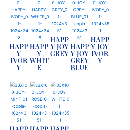
r
t
e
HAPP
HAPP
HAPP
HAPP
Y JOY
HAPP
Y JOY
Y
Y
GREY
Y JOY
IVOR
IVOR
WHIT
GREY
Y
Y
E
BLUE
HAPP
HAPP
HAPP