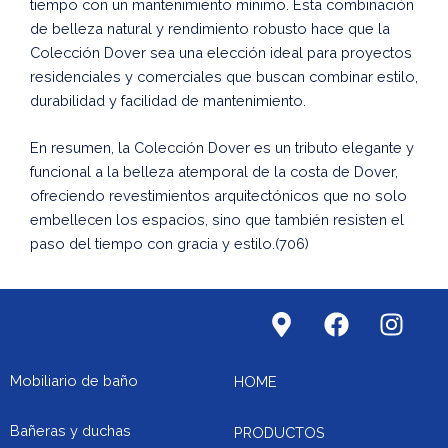
tiempo con un mantenimiento mínimo. Esta combinación
de belleza natural y rendimiento robusto hace que la
Colección Dover sea una elección ideal para proyectos
residenciales y comerciales que buscan combinar estilo,
durabilidad y facilidad de mantenimiento.
En resumen, la Colección Dover es un tributo elegante y
funcional a la belleza atemporal de la costa de Dover,
ofreciendo revestimientos arquitectónicos que no solo
embellecen los espacios, sino que también resisten el
paso del tiempo con gracia y estilo.(706)
M
F
I
a
a
n
p
c
s
-
e
t
Mobiliario de baño
HOME
m
b
a
a
o
g
Bañeras y duchas
PRODUCTOS