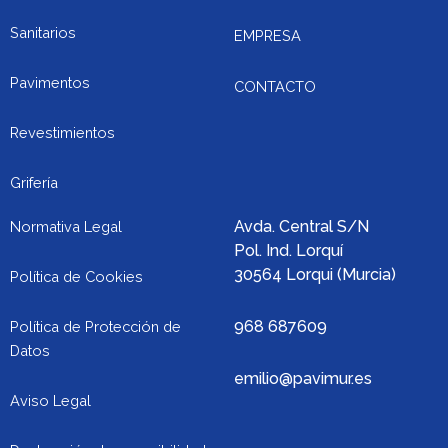
r
o
r
k
k
a
Sanitarios
EMPRESA
e
m
r
Pavimentos
CONTACTO
-
a
Revestimientos
l
t
Grifería
Avda. Central S/N
Normativa Legal
Pol. Ind. Lorquí
30564 Lorqui (Murcia)
Política de Cookies
968 687609
Política de Protección de
Datos
emilio@pavimur.es
Aviso Legal