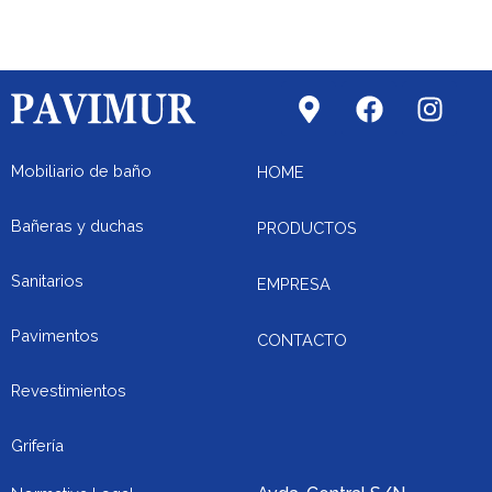
M
F
I
a
a
n
p
c
s
-
e
t
Mobiliario de baño
HOME
m
b
a
a
o
g
Bañeras y duchas
PRODUCTOS
r
o
r
k
k
a
Sanitarios
EMPRESA
e
m
r
Pavimentos
CONTACTO
-
a
Revestimientos
l
t
Grifería