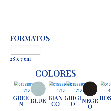
FORMATOS
28 x 7 cm
COLORES
GREE
BIAN
GRIGI
RO
BLUE
NEGR
N
CO
O
O