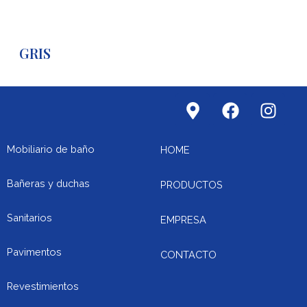
GRIS
M
F
I
a
a
n
p
c
s
-
e
t
Mobiliario de baño
HOME
m
b
a
a
o
g
Bañeras y duchas
PRODUCTOS
r
o
r
k
k
a
Sanitarios
EMPRESA
e
m
r
Pavimentos
CONTACTO
-
a
Revestimientos
l