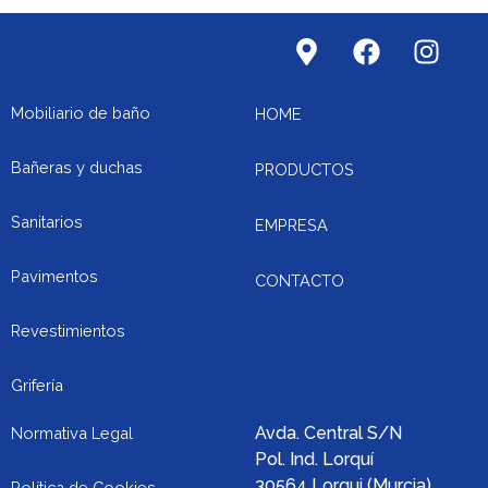
M
F
I
a
a
n
p
c
s
-
e
t
Mobiliario de baño
HOME
m
b
a
a
o
g
Bañeras y duchas
PRODUCTOS
r
o
r
k
k
a
Sanitarios
EMPRESA
e
m
r
Pavimentos
CONTACTO
-
a
Revestimientos
l
t
Grifería
Avda. Central S/N
Normativa Legal
Pol. Ind. Lorquí
30564 Lorqui (Murcia)
Política de Cookies